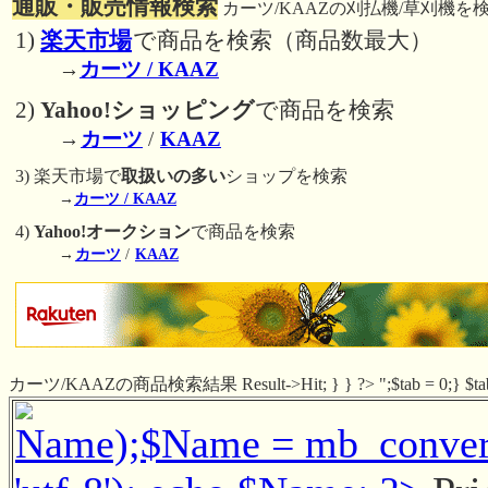
通販・販売情報検索
カーツ/KAAZの刈払機/草刈機を
1)
楽天市場
で商品を検索（商品数最大）
→
カーツ / KAAZ
2)
Yahoo!ショッピング
で商品を検索
→
カーツ
/
KAAZ
3) 楽天市場で
取扱いの多い
ショップを検索
→
カーツ / KAAZ
4)
Yahoo!オークション
で商品を検索
→
カーツ
/
KAAZ
カーツ/KAAZの商品検索結果 Result->Hit; } } ?> ";$tab = 0;} $tab
Name);$Name = mb_convert_