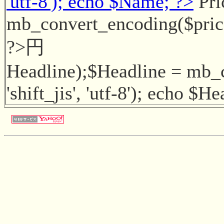
'utf-8'); echo $Name; ?>
Pri
mb_convert_encoding($price, 
?>円
Headline);$Headline = mb_
'shift_jis', 'utf-8'); echo $H