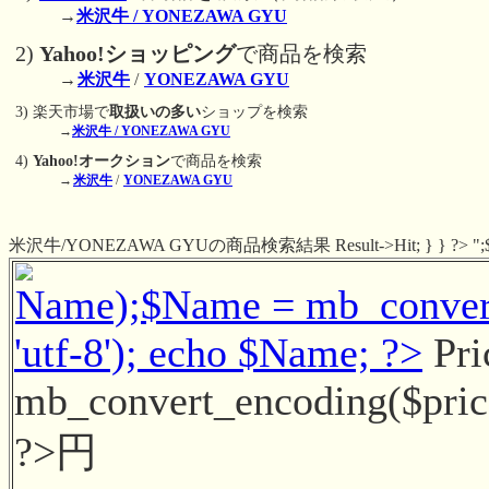
→
米沢牛 / YONEZAWA GYU
2)
Yahoo!ショッピング
で商品を検索
→
米沢牛
/
YONEZAWA GYU
3) 楽天市場で
取扱いの多い
ショップを検索
→
米沢牛 / YONEZAWA GYU
4)
Yahoo!オークション
で商品を検索
→
米沢牛
/
YONEZAWA GYU
米沢牛/YONEZAWA GYUの商品検索結果 Result->Hit; } } ?> ";$tab 
Name);$Name = mb_convert_
'utf-8'); echo $Name; ?>
Pri
mb_convert_encoding($price, 
?>円