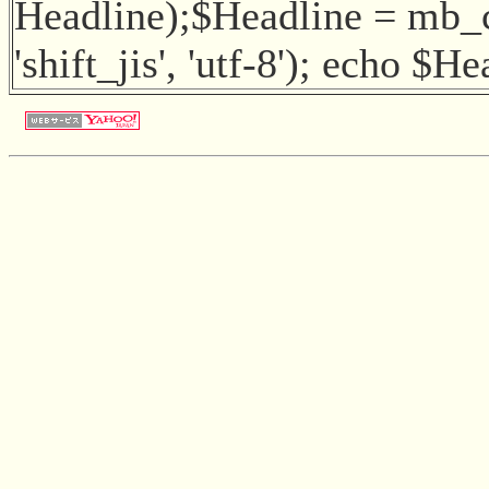
Headline);$Headline = mb_
'shift_jis', 'utf-8'); echo $H