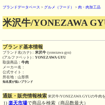
ブランドデータベース
>
グルメ（フード）
>
肉・肉加工品
米沢牛/YONEZAWA GY
ブランド基本情報
ブランド名(カナ)：
米沢牛
(yonezawa gyu)
(アルファベット)：
YONEZAWA GYU
取扱商品：
牛肉
メーカー名：
公式サイト：
所在地：山形県
知名度が低いブランド
通販・販売情報検索
米沢牛/YONEZAWA GYUの牛肉
1)
楽天市場
で商品を検索（商品数最大）