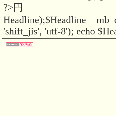
?>円
Headline);$Headline = mb_
'shift_jis', 'utf-8'); echo $H