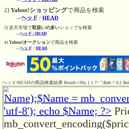
2)
Yahoo!ショッピング
で商品を検索
→
ヘッド
/
HEAD
3) 楽天市場で
取扱いの多い
ショップを検索
→
ヘッド / HEAD
4)
Yahoo!オークション
で商品を検索
→
ヘッド
/
HEAD
ヘッド/HEADの商品検索結果 Result->Hit; } } ?> ";$tab = 0;} $tab
Name);$Name = mb_convert_
'utf-8'); echo $Name; ?>
Pri
mb_convert_encoding($price, 