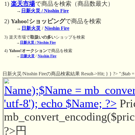
1)
楽天市場
で商品を検索（商品数最大）
→
日新火災 / Nisshin Fire
2)
Yahoo!ショッピング
で商品を検索
→
日新火災
/
Nisshin Fire
3) 楽天市場で
取扱いの多い
ショップを検索
→
日新火災 / Nisshin Fire
4)
Yahoo!オークション
で商品を検索
→
日新火災
/
Nisshin Fire
日新火災/Nisshin Fireの商品検索結果 Result->Hit; } } ?> ";$tab = 0;
Name);$Name = mb_convert_
'utf-8'); echo $Name; ?>
Pri
mb_convert_encoding($price, 
?>円