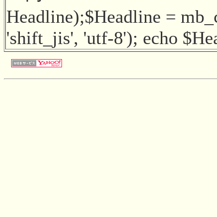
Headline);$Headline = mb_
'shift_jis', 'utf-8'); echo $H