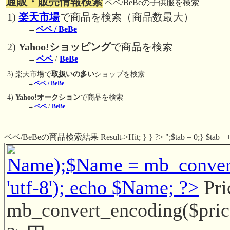
通販・販売情報検索
ベベ/BeBeの子供服を検索
1)
楽天市場
で商品を検索（商品数最大）
→
ベベ / BeBe
2)
Yahoo!ショッピング
で商品を検索
→
ベベ
/
BeBe
3) 楽天市場で
取扱いの多い
ショップを検索
→
ベベ / BeBe
4)
Yahoo!オークション
で商品を検索
→
ベベ
/
BeBe
ベベ/BeBeの商品検索結果 Result->Hit; } } ?> ";$tab = 0;} $tab ++
Name);$Name = mb_convert_
'utf-8'); echo $Name; ?>
Pri
mb_convert_encoding($price, 