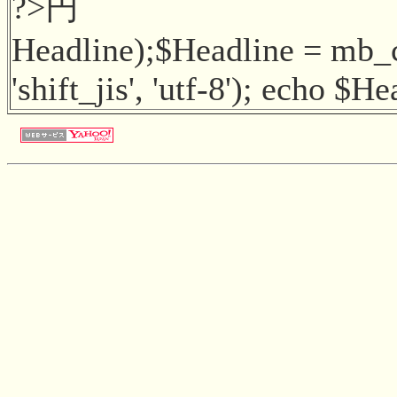
?>円
Headline);$Headline = mb_
'shift_jis', 'utf-8'); echo $H