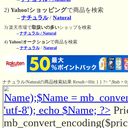
2)
Yahoo!ショッピング
で商品を検索
→
ナチュラル
/
Natural
3) 楽天市場で
取扱いの多い
ショップを検索
→
ナチュラル / Natural
4)
Yahoo!オークション
で商品を検索
→
ナチュラル
/
Natural
ナチュラル/Naturalの商品検索結果 Result->Hit; } } ?> ";$tab = 0;} 
Name);$Name = mb_convert_
'utf-8'); echo $Name; ?>
Pri
mb_convert_encoding($price, 