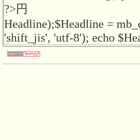
?>円
Headline);$Headline = mb_
'shift_jis', 'utf-8'); echo $H