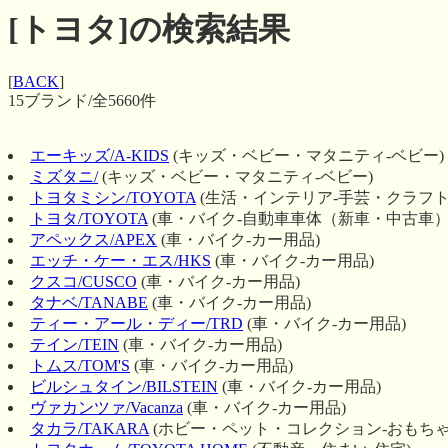
[トヨタ]の検索結果
[
BACK
]
15ブランド/全5660件
エーキッズ/A-KIDS
(キッズ・ベビー・マタニティ-ベビー)
ミズタニ/
(キッズ・ベビー・マタニティ-ベビー)
トヨタミシン/TOYOTA
(生活・インテリア-手芸・クラフト
トヨタ/TOYOTA
(車・バイク-自動車車体（新車・中古車）
アペックス/APEX
(車・バイク-カー用品)
エッチ・ケー・エス/HKS
(車・バイク-カー用品)
クスコ/CUSCO
(車・バイク-カー用品)
タナベ/TANABE
(車・バイク-カー用品)
ティー・アール・ディー/TRD
(車・バイク-カー用品)
テイン/TEIN
(車・バイク-カー用品)
トムス/TOM'S
(車・バイク-カー用品)
ビルシュタイン/BILSTEIN
(車・バイク-カー用品)
ヴァカンツァ/Vacanza
(車・バイク-カー用品)
タカラ/TAKARA
(ホビー・ペット・コレクション-おもちゃ