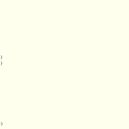
)
)
)