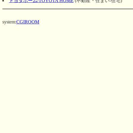
トヨタホーム/TOYOTA HOME
(不動産・住まい-住宅)
system:
CGIROOM